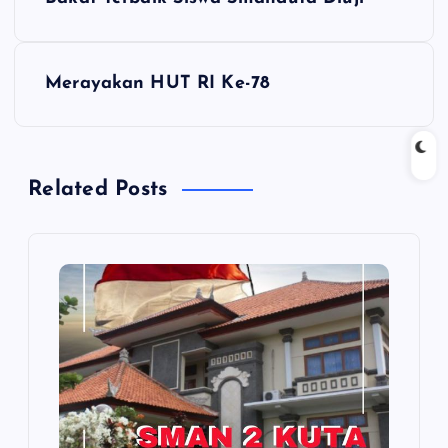
a
v
Merayakan HUT RI Ke-78
i
g
Related Posts
a
s
i
p
o
s