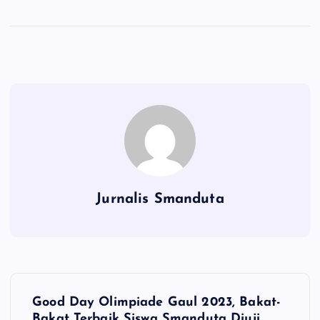
Jurnalis Smanduta
N
Good Day Olimpiade Gaul 2023, Bakat-
Bakat Terbaik Siswa Smanduta Diuji