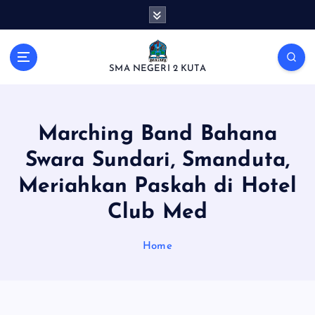
S
k
i
p
SMA NEGERI 2 KUTA
t
o
c
o
Marching Band Bahana
n
t
Swara Sundari, Smanduta,
e
Meriahkan Paskah di Hotel
n
t
Club Med
Home