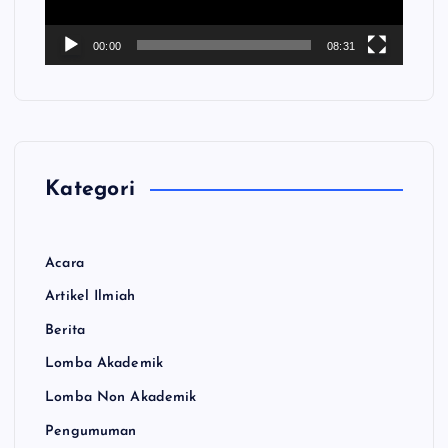
r
V
00:00
08:31
i
d
e
o
Kategori
Acara
Artikel Ilmiah
Berita
Lomba Akademik
Lomba Non Akademik
Pengumuman