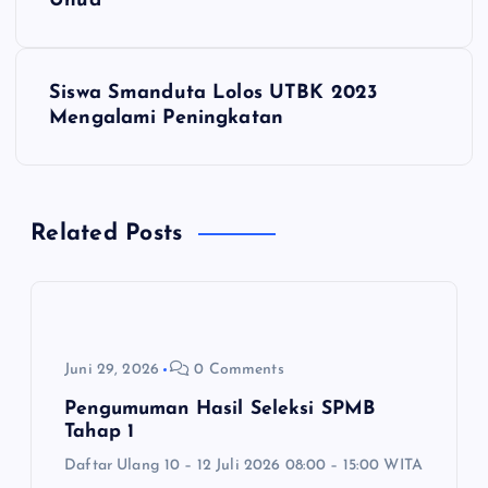
Unud
v
i
Siswa Smanduta Lolos UTBK 2023
Mengalami Peningkatan
g
a
Related Posts
s
i
p
Juni 29, 2026
0 Comments
o
Pengumuman Hasil Seleksi SPMB
Tahap 1
s
Daftar Ulang 10 – 12 Juli 2026 08:00 – 15:00 WITA