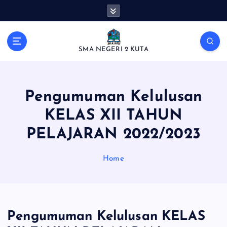
S
k
i
p
SMA NEGERI 2 KUTA
t
o
c
o
Pengumuman Kelulusan
n
t
KELAS XII TAHUN
e
PELAJARAN 2022/2023
n
t
Home
Pengumuman Kelulusan KELAS