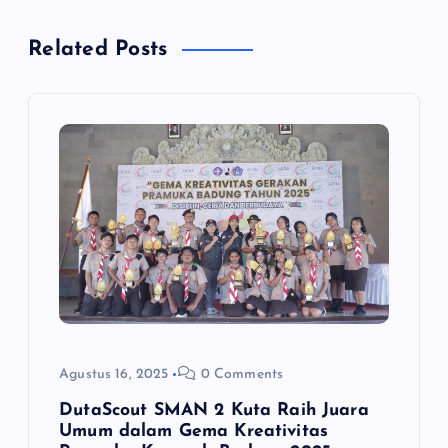
g
Related Posts
a
s
i
p
o
s
Agustus 16, 2025
0 Comments
DutaScout SMAN 2 Kuta Raih Juara
Umum dalam Gema Kreativitas