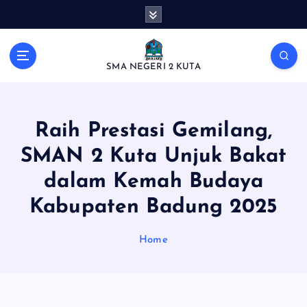
S
k
i
p
SMA NEGERI 2 KUTA
t
o
c
o
Raih Prestasi Gemilang,
n
t
SMAN 2 Kuta Unjuk Bakat
e
dalam Kemah Budaya
n
t
Kabupaten Badung 2025
Home