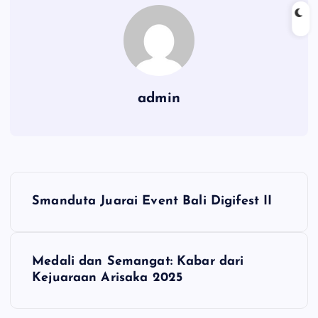
admin
N
Smanduta Juarai Event Bali Digifest II
a
v
Medali dan Semangat: Kabar dari
Kejuaraan Arisaka 2025
i