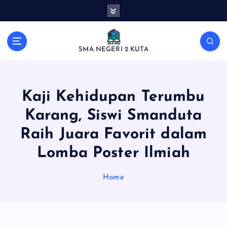
S
k
i
p
SMA NEGERI 2 KUTA
t
o
c
o
Kaji Kehidupan Terumbu
n
t
Karang, Siswi Smanduta
e
Raih Juara Favorit dalam
n
t
Lomba Poster Ilmiah
Home