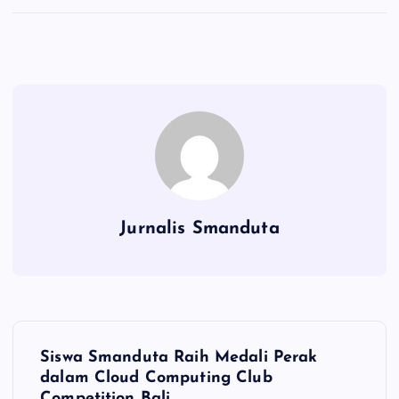
Jurnalis Smanduta
N
Siswa Smanduta Raih Medali Perak
a
dalam Cloud Computing Club
Competition Bali