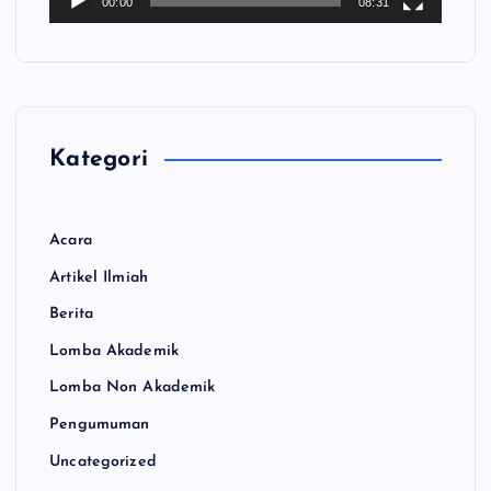
00:00
08:31
i
d
e
o
Kategori
Acara
Artikel Ilmiah
Berita
Lomba Akademik
Lomba Non Akademik
Pengumuman
Uncategorized