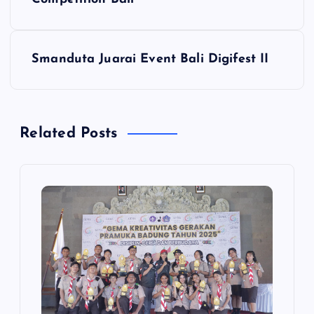
v
i
Smanduta Juarai Event Bali Digifest II
g
a
Related Posts
s
i
p
o
s