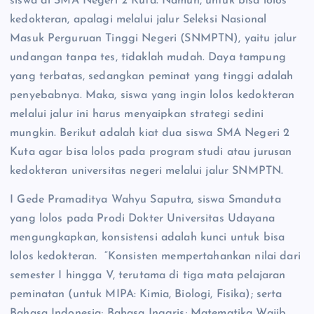
siswa di SMA Negeri 2 Kuta. Namun, untuk bisa lolos
kedokteran, apalagi melalui jalur Seleksi Nasional
Masuk Perguruan Tinggi Negeri (SNMPTN), yaitu jalur
undangan tanpa tes, tidaklah mudah. Daya tampung
yang terbatas, sedangkan peminat yang tinggi adalah
penyebabnya. Maka, siswa yang ingin lolos kedokteran
melalui jalur ini harus menyaipkan strategi sedini
mungkin. Berikut adalah kiat dua siswa SMA Negeri 2
Kuta agar bisa lolos pada program studi atau jurusan
kedokteran universitas negeri melalui jalur SNMPTN.
I Gede Pramaditya Wahyu Saputra, siswa Smanduta
yang lolos pada Prodi Dokter Universitas Udayana
mengungkapkan, konsistensi adalah kunci untuk bisa
lolos kedokteran. “Konsisten mempertahankan nilai dari
semester I hingga V, terutama di tiga mata pelajaran
peminatan (untuk MIPA: Kimia, Biologi, Fisika); serta
Bahasa Indonesia; Bahasa Inggris; Matematika Wajib.