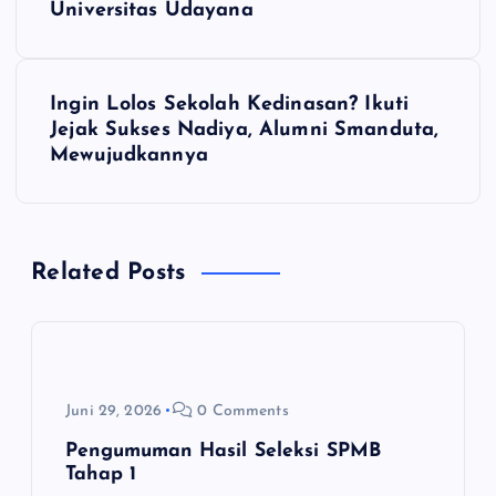
Universitas Udayana
v
i
Ingin Lolos Sekolah Kedinasan? Ikuti
Jejak Sukses Nadiya, Alumni Smanduta,
g
Mewujudkannya
a
s
Related Posts
i
p
Juni 29, 2026
0 Comments
o
Pengumuman Hasil Seleksi SPMB
s
Tahap 1