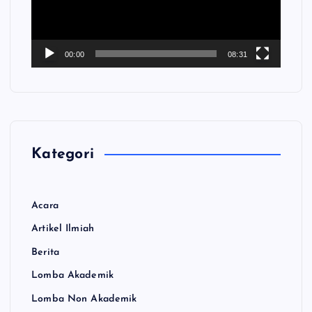
a
r
V
00:00
08:31
i
d
e
o
Kategori
Acara
Artikel Ilmiah
Berita
Lomba Akademik
Lomba Non Akademik