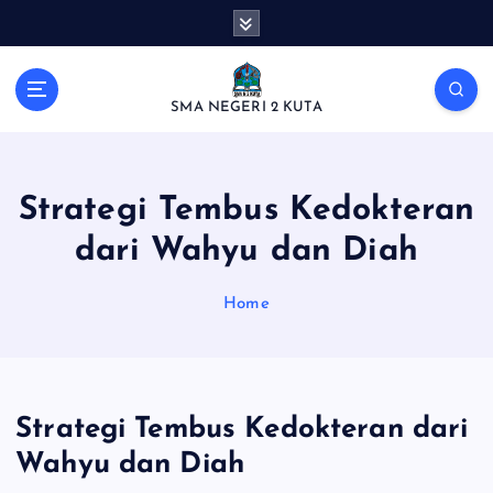
S
k
i
p
SMA NEGERI 2 KUTA
t
o
c
o
Strategi Tembus Kedokteran
n
t
dari Wahyu dan Diah
e
n
Home
t
Strategi Tembus Kedokteran dari
Wahyu dan Diah