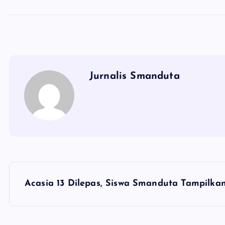
Jurnalis Smanduta
N
Acasia 13 Dilepas, Siswa Smanduta Tampilka
a