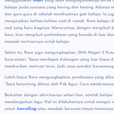
menggunakan
timer
yang akan mengingatkannya untuk be
belajar pada suasana yang hening dan tenang. Adanya mo
dan guru-guru di sekolah membuatnya giat belajar. Ia j
mengerjakan latihan-latihan soal di rumah. Rara belajar 
soal yang baru baginya. Menurutnya, dengan mengikuti 
baru, bisa mengikuti perlombaan yang berada di luar da
menjadi motivasinya untuk belajar.
Selain itu, Rara juga mengungkapkan, SMA Negeri 2 Kut
berprestasi. “Saya mendapat dukungan yang luar biasa da
memberikan motivasi terus. Jadi, saya semakin bersemang
Lebih lanjut Rara mengungkapkan, pembinaan yang diber
“Saya beruntung dibina oleh Pak Agus. Cara membinanya
Berkaitan dengan aktivitasnya sehari-hari, setelah bel
mendengarkan lagu. Hal ini dilakukannya untuk mengisi wa
untuk
travelling
atau mendaki bersama teman-temannya 