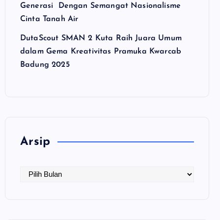
Generasi Dengan Semangat Nasionalisme
Cinta Tanah Air
DutaScout SMAN 2 Kuta Raih Juara Umum
dalam Gema Kreativitas Pramuka Kwarcab
Badung 2025
Arsip
A
r
s
i