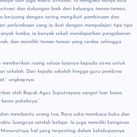
lajar dan juga waktu istirahat. Ia mengaku hanya bisa
tivasi dan dukungan baik dari keluarga, teman-teman,
uga berjuang dengan sering mengikuti pembinaan dan
dari perlombaan yang ia ikuti dengan mempelajari tipe-tipe
banyak lomba, ia banyak sekali mendapatkan pengalaman
erah, dan memiliki teman-teman yang cerdas sehingga
a memberikan ruang seluas-luasnya kepada siswa untuk
ri sekolah. Dari kepala sekolah hingga guru pembina
at,” ungkapnya.
ikan oleh Bapak Agus Suputrayasa sangat luar biasa.
 keren pokoknya.”
ajar dan membantu orang tua, Rara suka membaca buku dan
ktu luangnya setelah belajar. Ia juga memiliki keinginan
Menurutnya, hal yang terpenting dalam kehidupannya