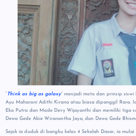
“
Think as big as galaxy
” menjadi moto dan prinsip sisw
Ayu Maharani Adithi Kirana atau biasa dipanggil Rara.
Eka Putra dan Made Devy Wijayanthi dan memiliki tiga s
Dewa Gede Abie Wiranantha Jaya, dan Dewa Gede Bhism
Sejak ia duduk di bangku kelas 4 Sekolah Dasar, ia mula