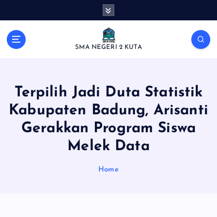
S
k
i
p
SMA NEGERI 2 KUTA
t
o
c
o
Terpilih Jadi Duta Statistik
n
t
Kabupaten Badung, Arisanti
e
Gerakkan Program Siswa
n
t
Melek Data
Home