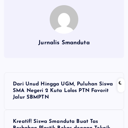
Jurnalis Smanduta
N
Dari Unud Hingga UGM, Puluhan Siswa
a
SMA Negeri 2 Kuta Lolos PTN Favorit
Jalur SBMPTN
v
i
Kreatif! Siswa Smanduta Buat Tas