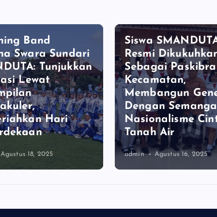
A
BERITA
hing Band
Siswa SMANDUT
na Swara Sundari
Resmi Dikukuhka
DUTA: Tunjukkan
Sebagai Paskibr
asi Lewat
Kecamatan,
mpilan
Membangun Gene
akuler,
Dengan Semanga
riahkan Hari
Nasionalisme Cin
rdekaan
Tanah Air
Agustus 18, 2025
admin
Agustus 16, 2025