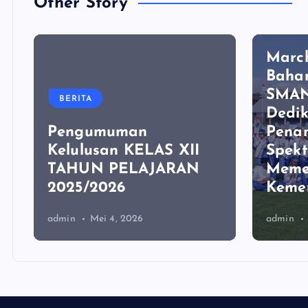
Other Story
BERIT
Marc
Baha
SMAN
BERITA
Dedik
Pengumuman
Pena
Kelulusan KELAS XII
Spekt
TAHUN PELAJARAN
Meme
2025/2026
Keme
admin
Mei 4, 2026
admin