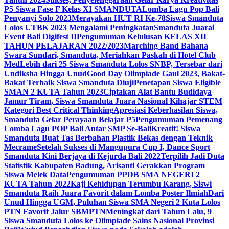
P5 Siswa Fase F Kelas XI SMANDUTA
Lomba Lagu Pop Bali
Penyanyi Solo 2023
Merayakan HUT RI Ke-78
Siswa Smanduta
Lolos UTBK 2023 Mengalami Peningkatan
Smanduta Juarai
Event Bali Digifest II
Pengumuman Kelulusan KELAS XII
TAHUN PELAJARAN 2022/2023
Marching Band Bahana
Swara Sundari, Smanduta, Meriahkan Paskah di Hotel Club
Med
Lebih dari 25 Siswa Smanduta Lolos SNBP, Tersebar dari
Undiksha Hingga Unud
Good Day Olimpiade Gaul 2023, Bakat-
Bakat Terbaik Siswa Smanduta Diuji
Penetapan Siswa Eligible
SMAN 2 KUTA Tahun 2023
Ciptakan Alat Bantu Budidaya
Jamur Tiram, Siswa Smanduta Juara Nasional Kihajar STEM
Kategori Best Critical Thinking
Apresiasi Keberhasilan Siswa,
Smanduta Gelar Perayaan Belajar P5
Pengumuman Pemenang
Lomba Lagu POP Bali Antar SMP Se-Bali
Kreatif! Siswa
Smanduta Buat Tas Berbahan Plastik Bekas dengan Teknik
Mecrame
Setelah Sukses di Mangupura Cup I, Dance Sport
Smanduta Kini Berjaya di Kejurda Bali 2022
Terpilih Jadi Duta
Statistik Kabupaten Badung, Arisanti Gerakkan Program
Siswa Melek Data
Pengumuman PPDB SMA NEGERI 2
KUTA Tahun 2022
Kaji Kehidupan Terumbu Karang, Siswi
Smanduta Raih Juara Favorit dalam Lomba Poster Ilmiah
Dari
Unud Hingga UGM, Puluhan Siswa SMA Negeri 2 Kuta Lolos
PTN Favorit Jalur SBMPTN
Meningkat dari Tahun Lalu, 9
Siswa Smanduta Lolos ke Olimpiade Sains Nasional Provinsi