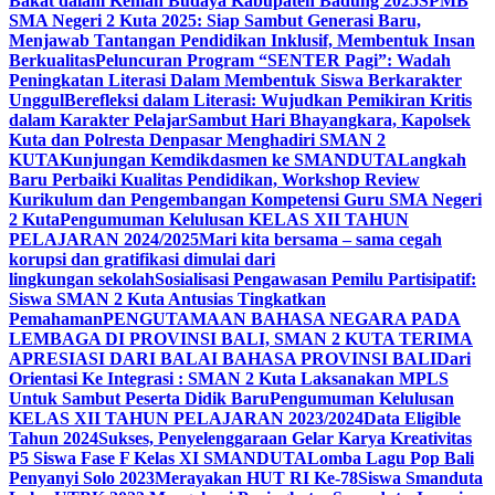
Bakat dalam Kemah Budaya Kabupaten Badung 2025
SPMB
SMA Negeri 2 Kuta 2025: Siap Sambut Generasi Baru,
Menjawab Tantangan Pendidikan Inklusif, Membentuk Insan
Berkualitas
Peluncuran Program “SENTER Pagi”: Wadah
Peningkatan Literasi Dalam Membentuk Siswa Berkarakter
Unggul
Berefleksi dalam Literasi: Wujudkan Pemikiran Kritis
dalam Karakter Pelajar
Sambut Hari Bhayangkara, Kapolsek
Kuta dan Polresta Denpasar Menghadiri SMAN 2
KUTA
Kunjungan Kemdikdasmen ke SMANDUTA
Langkah
Baru Perbaiki Kualitas Pendidikan, Workshop Review
Kurikulum dan Pengembangan Kompetensi Guru SMA Negeri
2 Kuta
Pengumuman Kelulusan KELAS XII TAHUN
PELAJARAN 2024/2025
Mari kita bersama – sama cegah
korupsi dan gratifikasi dimulai dari
lingkungan sekolah
Sosialisasi Pengawasan Pemilu Partisipatif:
Siswa SMAN 2 Kuta Antusias Tingkatkan
Pemahaman
PENGUTAMAAN BAHASA NEGARA PADA
LEMBAGA DI PROVINSI BALI, SMAN 2 KUTA TERIMA
APRESIASI DARI BALAI BAHASA PROVINSI BALI
Dari
Orientasi Ke Integrasi : SMAN 2 Kuta Laksanakan MPLS
Untuk Sambut Peserta Didik Baru
Pengumuman Kelulusan
KELAS XII TAHUN PELAJARAN 2023/2024
Data Eligible
Tahun 2024
Sukses, Penyelenggaraan Gelar Karya Kreativitas
P5 Siswa Fase F Kelas XI SMANDUTA
Lomba Lagu Pop Bali
Penyanyi Solo 2023
Merayakan HUT RI Ke-78
Siswa Smanduta