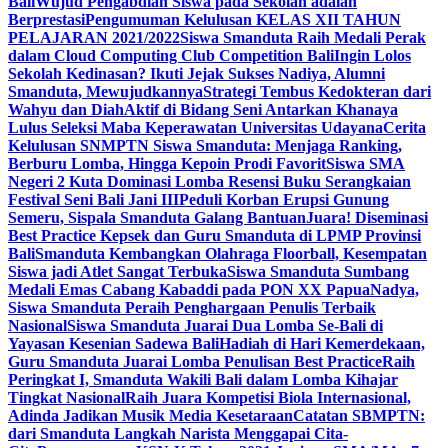
Bali
Wujud Pengabdian Siswa pada Sekolah adalah
Berprestasi
Pengumuman Kelulusan KELAS XII TAHUN
PELAJARAN 2021/2022
Siswa Smanduta Raih Medali Perak
dalam Cloud Computing Club Competition Bali
Ingin Lolos
Sekolah Kedinasan? Ikuti Jejak Sukses Nadiya, Alumni
Smanduta, Mewujudkannya
Strategi Tembus Kedokteran dari
Wahyu dan Diah
Aktif di Bidang Seni Antarkan Khanaya
Lulus Seleksi Maba Keperawatan Universitas Udayana
Cerita
Kelulusan SNMPTN Siswa Smanduta: Menjaga Ranking,
Berburu Lomba, Hingga Kepoin Prodi Favorit
Siswa SMA
Negeri 2 Kuta Dominasi Lomba Resensi Buku Serangkaian
Festival Seni Bali Jani III
Peduli Korban Erupsi Gunung
Semeru, Sispala Smanduta Galang Bantuan
Juara! Diseminasi
Best Practice Kepsek dan Guru Smanduta di LPMP Provinsi
Bali
Smanduta Kembangkan Olahraga Floorball, Kesempatan
Siswa jadi Atlet Sangat Terbuka
Siswa Smanduta Sumbang
Medali Emas Cabang Kabaddi pada PON XX Papua
Nadya,
Siswa Smanduta Peraih Penghargaan Penulis Terbaik
Nasional
Siswa Smanduta Juarai Dua Lomba Se-Bali di
Yayasan Kesenian Sadewa Bali
Hadiah di Hari Kemerdekaan,
Guru Smanduta Juarai Lomba Penulisan Best Practice
Raih
Peringkat I, Smanduta Wakili Bali dalam Lomba Kihajar
Tingkat Nasional
Raih Juara Kompetisi Biola Internasional,
Adinda Jadikan Musik Media Kesetaraan
Catatan SBMPTN:
dari Smanduta Langkah Narista Menggapai Cita-