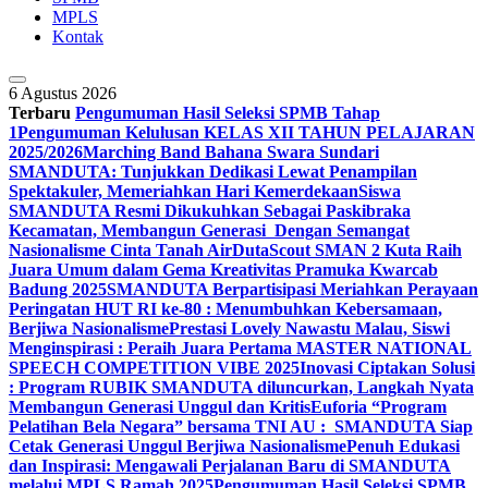
MPLS
Kontak
6 Agustus 2026
Terbaru
Pengumuman Hasil Seleksi SPMB Tahap
1
Pengumuman Kelulusan KELAS XII TAHUN PELAJARAN
2025/2026
Marching Band Bahana Swara Sundari
SMANDUTA: Tunjukkan Dedikasi Lewat Penampilan
Spektakuler, Memeriahkan Hari Kemerdekaan
Siswa
SMANDUTA Resmi Dikukuhkan Sebagai Paskibraka
Kecamatan, Membangun Generasi Dengan Semangat
Nasionalisme Cinta Tanah Air
DutaScout SMAN 2 Kuta Raih
Juara Umum dalam Gema Kreativitas Pramuka Kwarcab
Badung 2025
SMANDUTA Berpartisipasi Meriahkan Perayaan
Peringatan HUT RI ke-80 : Menumbuhkan Kebersamaan,
Berjiwa Nasionalisme
Prestasi Lovely Nawastu Malau, Siswi
Menginspirasi : Peraih Juara Pertama MASTER NATIONAL
SPEECH COMPETITION VIBE 2025
Inovasi Ciptakan Solusi
: Program RUBIK SMANDUTA diluncurkan, Langkah Nyata
Membangun Generasi Unggul dan Kritis
Euforia “Program
Pelatihan Bela Negara” bersama TNI AU : SMANDUTA Siap
Cetak Generasi Unggul Berjiwa Nasionalisme
Penuh Edukasi
dan Inspirasi: Mengawali Perjalanan Baru di SMANDUTA
melalui MPLS Ramah 2025
Pengumuman Hasil Seleksi SPMB