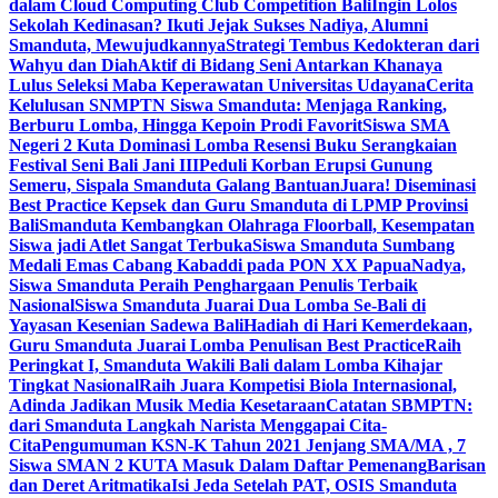
dalam Cloud Computing Club Competition Bali
Ingin Lolos
Sekolah Kedinasan? Ikuti Jejak Sukses Nadiya, Alumni
Smanduta, Mewujudkannya
Strategi Tembus Kedokteran dari
Wahyu dan Diah
Aktif di Bidang Seni Antarkan Khanaya
Lulus Seleksi Maba Keperawatan Universitas Udayana
Cerita
Kelulusan SNMPTN Siswa Smanduta: Menjaga Ranking,
Berburu Lomba, Hingga Kepoin Prodi Favorit
Siswa SMA
Negeri 2 Kuta Dominasi Lomba Resensi Buku Serangkaian
Festival Seni Bali Jani III
Peduli Korban Erupsi Gunung
Semeru, Sispala Smanduta Galang Bantuan
Juara! Diseminasi
Best Practice Kepsek dan Guru Smanduta di LPMP Provinsi
Bali
Smanduta Kembangkan Olahraga Floorball, Kesempatan
Siswa jadi Atlet Sangat Terbuka
Siswa Smanduta Sumbang
Medali Emas Cabang Kabaddi pada PON XX Papua
Nadya,
Siswa Smanduta Peraih Penghargaan Penulis Terbaik
Nasional
Siswa Smanduta Juarai Dua Lomba Se-Bali di
Yayasan Kesenian Sadewa Bali
Hadiah di Hari Kemerdekaan,
Guru Smanduta Juarai Lomba Penulisan Best Practice
Raih
Peringkat I, Smanduta Wakili Bali dalam Lomba Kihajar
Tingkat Nasional
Raih Juara Kompetisi Biola Internasional,
Adinda Jadikan Musik Media Kesetaraan
Catatan SBMPTN:
dari Smanduta Langkah Narista Menggapai Cita-
Cita
Pengumuman KSN-K Tahun 2021 Jenjang SMA/MA , 7
Siswa SMAN 2 KUTA Masuk Dalam Daftar Pemenang
Barisan
dan Deret Aritmatika
Isi Jeda Setelah PAT, OSIS Smanduta