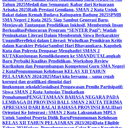
Tahun 2025
Medali dan Semangat: Kabar dari Kejuaraan
Arisaka 2025
Raih Prestasi Gemilang, SMAN 2 Kuta Unjuk
Bakat dalam Kemah Budaya Kabupaten Badung 2025
SPMB
SMA Negeri 2 Kuta 2025: Siap Sambut Generasi Baru,
Menjawab Tantangan Pendidikan Inklusif, Membentuk Insan
Berkualitas
Peluncuran Program “SENTER Pagi”: Wadah
Peningkatan Literasi Dalam Membentuk Siswa Berkarakter
Unggul
Berefleksi dalam Literasi: Wujudkan Pemikiran Kritis
dalam Karakter Pelajar
Sambut Hari Bhayangkara, Kapolsek
Kuta dan Polresta Denpasar Menghadiri SMAN 2
KUTA
Kunjungan Kemdikdasmen ke SMANDUTA
Langkah
Baru Perbaiki Kualitas Pendidikan, Workshop Review
Kurikulum dan Pengembangan Kompetensi Guru SMA Negeri
2 Kuta
Pengumuman Kelulusan KELAS XII TAHUN
PELAJARAN 2024/2025
Mari kita bersama – sama cegah
korupsi dan gratifikasi dimulai dari
lingkungan sekolah
Sosialisasi Pengawasan Pemilu Partisipatif:
Siswa SMAN 2 Kuta Antusias Tingkatkan
Pemahaman
PENGUTAMAAN BAHASA NEGARA PADA
LEMBAGA DI PROVINSI BALI, SMAN 2 KUTA TERIMA
APRESIASI DARI BALAI BAHASA PROVINSI BALI
Dari
Orientasi Ke Integrasi : SMAN 2 Kuta Laksanakan MPLS
Untuk Sambut Peserta Didik Baru
Pengumuman Kelulusan
KELAS XII TAHUN PELAJARAN 2023/2024
Data Eligible
Tahun 2024
Sukses, Penyelenggaraan Gelar Karya Kreativitas