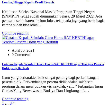
Lomba, Hingga Kepoin Prodi Favorit
Kelulusan Seleksi Nasional Masuk Perguruan Tinggi Negeri
(SNMPTN) 2022 sudah diumumkan Selasa, 29 Maret 2022. Ada
perasaan sedih karena belum lulus, tetapi ada juga yang berbahagia
karena sudah bisa lolos…
Continue reading
April 30, 2021
0 Comments
Catatan Kepala Sekolah: Guru Harus SAT KERTHI agar Tercipta Peserta
Didik yang Berbudi
Guru yang berkarakter baik sangat penting bagi perkembangan
peserta didik. Perkembangan peserta didik adalah salah satu
program dalam mewjudukan visi sekolah, yaitu “Terbangun Insan
Cerdas Yang Berwawasan Budaya Dan Lingkungan“.…
Continue reading
Paginasi
1
…
3
4