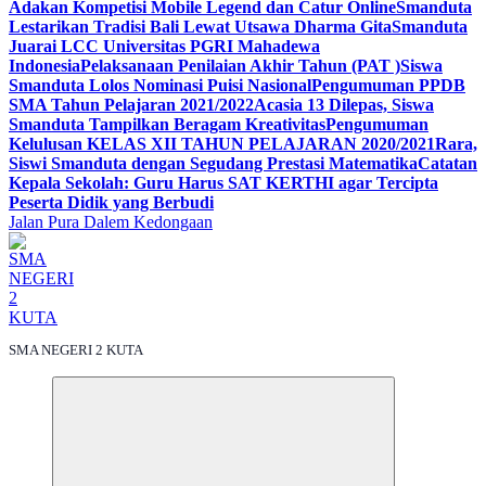
Adakan Kompetisi Mobile Legend dan Catur Online
Smanduta
Lestarikan Tradisi Bali Lewat Utsawa Dharma Gita
Smanduta
Juarai LCC Universitas PGRI Mahadewa
Indonesia
Pelaksanaan Penilaian Akhir Tahun (PAT )
Siswa
Smanduta Lolos Nominasi Puisi Nasional
Pengumuman PPDB
SMA Tahun Pelajaran 2021/2022
Acasia 13 Dilepas, Siswa
Smanduta Tampilkan Beragam Kreativitas
Pengumuman
Kelulusan KELAS XII TAHUN PELAJARAN 2020/2021
Rara,
Siswi Smanduta dengan Segudang Prestasi Matematika
Catatan
Kepala Sekolah: Guru Harus SAT KERTHI agar Tercipta
Peserta Didik yang Berbudi
Jalan Pura Dalem Kedongaan
SMA NEGERI 2 KUTA