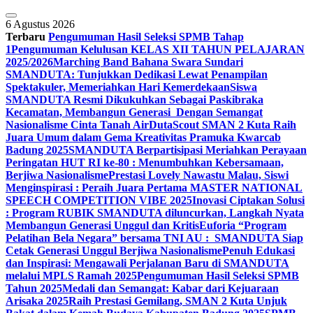
Skip
to
6 Agustus 2026
content
Terbaru
Pengumuman Hasil Seleksi SPMB Tahap
1
Pengumuman Kelulusan KELAS XII TAHUN PELAJARAN
2025/2026
Marching Band Bahana Swara Sundari
SMANDUTA: Tunjukkan Dedikasi Lewat Penampilan
Spektakuler, Memeriahkan Hari Kemerdekaan
Siswa
SMANDUTA Resmi Dikukuhkan Sebagai Paskibraka
Kecamatan, Membangun Generasi Dengan Semangat
Nasionalisme Cinta Tanah Air
DutaScout SMAN 2 Kuta Raih
Juara Umum dalam Gema Kreativitas Pramuka Kwarcab
Badung 2025
SMANDUTA Berpartisipasi Meriahkan Perayaan
Peringatan HUT RI ke-80 : Menumbuhkan Kebersamaan,
Berjiwa Nasionalisme
Prestasi Lovely Nawastu Malau, Siswi
Menginspirasi : Peraih Juara Pertama MASTER NATIONAL
SPEECH COMPETITION VIBE 2025
Inovasi Ciptakan Solusi
: Program RUBIK SMANDUTA diluncurkan, Langkah Nyata
Membangun Generasi Unggul dan Kritis
Euforia “Program
Pelatihan Bela Negara” bersama TNI AU : SMANDUTA Siap
Cetak Generasi Unggul Berjiwa Nasionalisme
Penuh Edukasi
dan Inspirasi: Mengawali Perjalanan Baru di SMANDUTA
melalui MPLS Ramah 2025
Pengumuman Hasil Seleksi SPMB
Tahun 2025
Medali dan Semangat: Kabar dari Kejuaraan
Arisaka 2025
Raih Prestasi Gemilang, SMAN 2 Kuta Unjuk