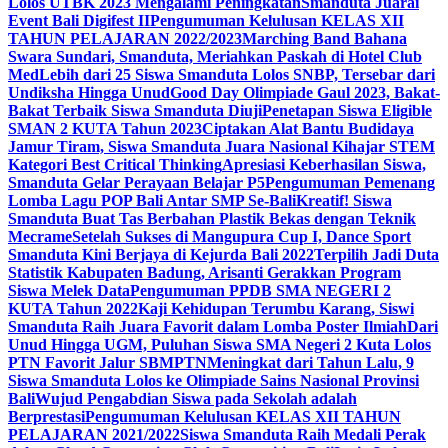
Lolos UTBK 2023 Mengalami Peningkatan
Smanduta Juarai
Event Bali Digifest II
Pengumuman Kelulusan KELAS XII
TAHUN PELAJARAN 2022/2023
Marching Band Bahana
Swara Sundari, Smanduta, Meriahkan Paskah di Hotel Club
Med
Lebih dari 25 Siswa Smanduta Lolos SNBP, Tersebar dari
Undiksha Hingga Unud
Good Day Olimpiade Gaul 2023, Bakat-
Bakat Terbaik Siswa Smanduta Diuji
Penetapan Siswa Eligible
SMAN 2 KUTA Tahun 2023
Ciptakan Alat Bantu Budidaya
Jamur Tiram, Siswa Smanduta Juara Nasional Kihajar STEM
Kategori Best Critical Thinking
Apresiasi Keberhasilan Siswa,
Smanduta Gelar Perayaan Belajar P5
Pengumuman Pemenang
Lomba Lagu POP Bali Antar SMP Se-Bali
Kreatif! Siswa
Smanduta Buat Tas Berbahan Plastik Bekas dengan Teknik
Mecrame
Setelah Sukses di Mangupura Cup I, Dance Sport
Smanduta Kini Berjaya di Kejurda Bali 2022
Terpilih Jadi Duta
Statistik Kabupaten Badung, Arisanti Gerakkan Program
Siswa Melek Data
Pengumuman PPDB SMA NEGERI 2
KUTA Tahun 2022
Kaji Kehidupan Terumbu Karang, Siswi
Smanduta Raih Juara Favorit dalam Lomba Poster Ilmiah
Dari
Unud Hingga UGM, Puluhan Siswa SMA Negeri 2 Kuta Lolos
PTN Favorit Jalur SBMPTN
Meningkat dari Tahun Lalu, 9
Siswa Smanduta Lolos ke Olimpiade Sains Nasional Provinsi
Bali
Wujud Pengabdian Siswa pada Sekolah adalah
Berprestasi
Pengumuman Kelulusan KELAS XII TAHUN
PELAJARAN 2021/2022
Siswa Smanduta Raih Medali Perak