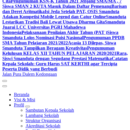
Cita
Pengumuman KSN-K Tahun 2021 Jenjang SMA/MA , 7
Siswa SMAN 2 KUTA Masuk Dalam Daftar Pemenang
Barisan
dan Deret Aritmatika
Isi Jeda Setelah PAT, OSIS Smanduta
Adakan Kompetisi Mobile Legend dan Catur Online
Smanduta
Lestarikan Tradisi Bali Lewat Utsawa Dharma Gita
Smanduta
Juarai LCC Universitas PGRI Mahadewa
Indonesia
Pelaksanaan Penilaian Akhir Tahun (PAT )
Siswa
Smanduta Lolos Nominasi Puisi Nasional
Pengumuman PPDB
SMA Tahun Pelajaran 2021/2022
Acasia 13 Dilepas, Siswa
Smanduta Tampilkan Beragam Kreativitas
Pengumuman
Kelulusan KELAS XII TAHUN PELAJARAN 2020/2021
Rara,
Siswi Smanduta dengan Segudang Prestasi Matematika
Catatan
Kepala Sekolah: Guru Harus SAT KERTHI agar Tercipta
Peserta Didik yang Berbudi
Jalan Pura Dalem Kedongaan
Beranda
Visi & Misi
Profil
Sambutan Kepala Sekolah
Lambang Sekolah
Struktur Organisasi
Akreditasi Sekolah