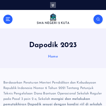
S
k
i
p
SMA NEGERI 2 KUTA
t
o
c
o
Dapodik 2023
n
t
Home
e
n
t
Berdasarkan Peraturan Menteri Pendidikan dan Kebudayaan
Republik Indonesia Nomor 6 Tahun 2021 Tentang Petunjuk
Teknis Pengelolaan Dana Bantuan Operasional Sekolah Reguler
pada Pasal 3 poin 2 a, Sekolah
mengisi dan melakukan
pemutakhiran Dapodik sesuai dengan kondisi riil di sekolah